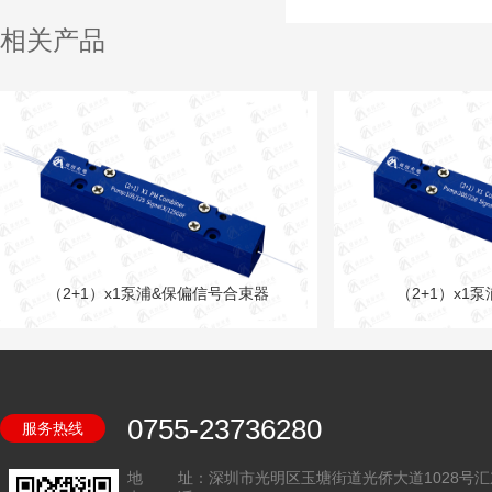
相关产品
（2+1）x1泵浦&保偏信号合束器
（2+1）x1
0755-23736280
服务热线
地 址：深圳市光明区玉塘街道光侨大道1028号汇