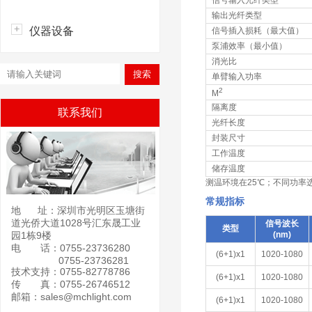
信号输入光纤类型
输出光纤类型
仪器设备
信号插入损耗（最大值）
泵浦效率（最小值）
消光比
单臂输入功率
2
M
隔离度
联系我们
光纤长度
封装尺寸
工作温度
储存温度
测温环境在25℃；
不同功率
常规指标
地 址：深圳市光明区玉塘街
道光侨大道1028号汇东晟工业
信号波长
类型
园1栋9楼
(nm)
电 话：0755-23736280
(6+1)x1
1020-1080
0755-23736281
技术支持：0755-82778786
(6+1)x1
1020-1080
传 真：0755-26746512
邮箱：sales@mchlight.com
(6+1)x1
1020-1080