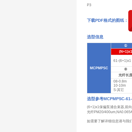
P3
下载PDF格式的图纸：
选型信息
①
(N+1)x
61-(6+1)x1
MCPMPSC
⑧
光纤长
08-0.8m
10-10m
S-其它
选型参考
MCPMPSC-61-F
(6+1)x1保偏泵浦合束器,前向泵
光纤PM20/400um,NA0.06
如需要了解详细信息请与我