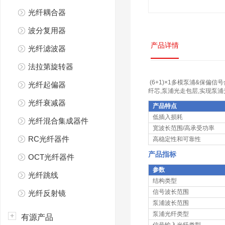
光纤耦合器
波分复用器
产品详情
光纤滤波器
法拉第旋转器
(6+1)×1多模泵浦&保
光纤起偏器
纤芯,泵浦光走包层,实现泵
光纤衰减器
产品特点
低插入损耗
光纤混合集成器件
宽波长范围/高承受功率
RC光纤器件
高稳定性和可靠性
产品指标
OCT光纤器件
参数
光纤跳线
结构类型
信号波长范围
光纤反射镜
泵浦波长范围
泵浦光纤类型
有源产品