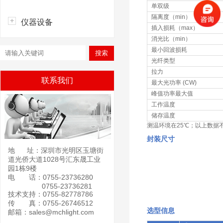
单双级
隔离度（min）
仪器设备
插入损耗（max）
消光比（min）
最小回波损耗
光纤类型
拉力
联系我们
最大光功率 (CW)
峰值功率最大值
工作温度
储存温度
测温环境在25℃；以上数据不
封装尺寸
地 址：深圳市光明区玉塘街
道光侨大道1028号汇东晟工业
园1栋9楼
电 话：0755-23736280
0755-23736281
技术支持：0755-82778786
传 真：0755-26746512
选型信息
邮箱：sales@mchlight.com