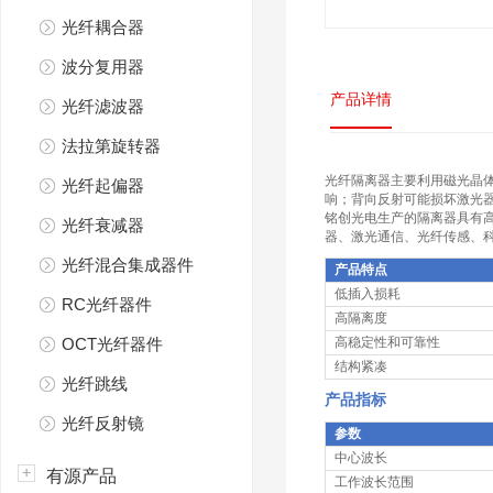
光纤耦合器
波分复用器
产品详情
光纤滤波器
法拉第旋转器
光纤隔离器主要利用磁光晶
光纤起偏器
响；背向反射可能损坏激光
铭创光电生产的隔离器具有
光纤衰减器
器、激光通信、光纤传感、
光纤混合集成器件
产品特点
低插入损耗
RC光纤器件
高隔离度
OCT光纤器件
高稳定性和可靠性
结构紧凑
光纤跳线
产品指标
光纤反射镜
参数
中心波长
有源产品
工作波长范围