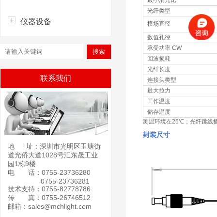
最小消光比
光纤类型
仪器设备
模场直径
数值孔径
承受功率 CW
回波损耗
光纤长度
联系我们
连接头类型
最大拉力
工作温度
储存温度
测温环境在25℃；光纤跳线
封装尺寸
地 址：深圳市光明区玉塘街
道光侨大道1028号汇东晟工业
园1栋9楼
电 话：0755-23736280
0755-23736281
技术支持：0755-82778786
传 真：0755-26746512
邮箱：sales@mchlight.com